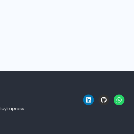
e
licy
Impress